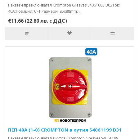
Пакетен превключвател Crompton Greaves S4061003 B03Ток:
40А;Позиции: 0 -1;Размери: 85x88mm; ..
€11.66 (22.80 лв. с ДДС)
ПЕП 40А (1-0) CROMPTON в кутия S4061199 B31
Пакетен превключвател в кутия Crompton Greaves S4061199