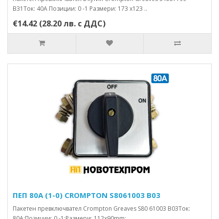
B31Ток: 40А Позиции: 0 -1 Размери: 173 x123 ..
€14.42 (28.20 лв. с ДДС)
ПЕП 80А (1-0) CROMPTON S8061003 B03
Пакетен превключвател Crompton Greaves S80 61003 B03Ток:
80А;Позиции: 0 -1;Размери: 112x90mm; ..