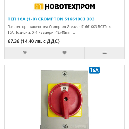
ПЕП 16А (1-0) CROMPTON S1661003 B03
Пакетен превключвател Crompton Greaves S1661003 B03Ток:
16А;Позиции: 0 -1;Размери: 48x48mm; ..
€7.36 (14.40 лв. с ДДС)