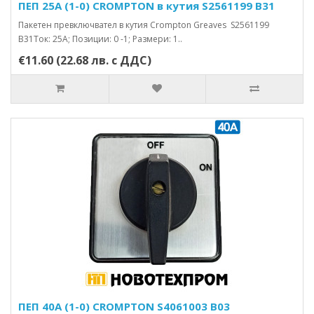
ПЕП 25А (1-0) CROMPTON в кутия S2561199 B31
Пакетен превключвател в кутия Crompton Greaves S2561199
B31Ток: 25А; Позиции: 0 -1; Размери: 1..
€11.60 (22.68 лв. с ДДС)
ПЕП 40А (1-0) CROMPTON S4061003 B03