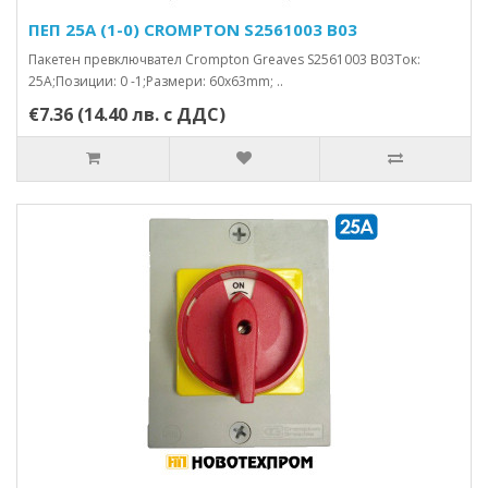
ПЕП 25А (1-0) CROMPTON S2561003 B03
Пакетен превключвател Crompton Greaves S2561003 B03Ток:
25А;Позиции: 0 -1;Размери: 60x63mm; ..
€7.36 (14.40 лв. с ДДС)