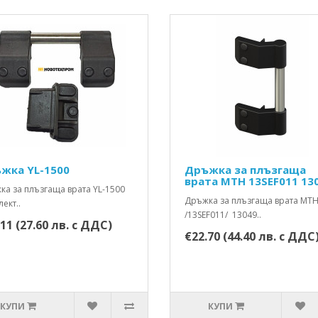
жка YL-1500
Дръжка за плъзгаща
врата MTH 13SEF011 13
а за плъзгаща врата YL-1500
Дръжка за плъзгаща врата MT
ект..
/13SEF011/ 13049..
11 (27.60 лв. с ДДС)
€22.70 (44.40 лв. с ДДС
КУПИ
КУПИ