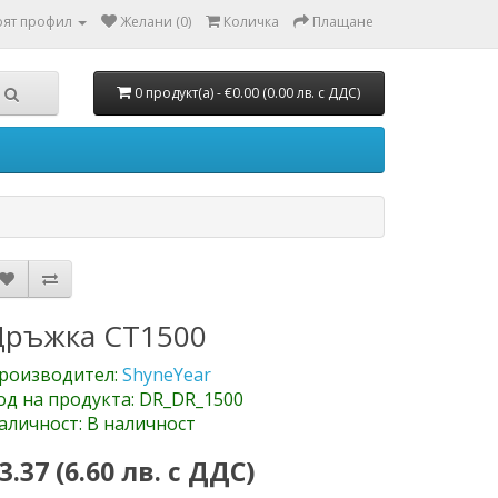
ят профил
Желани (0)
Количка
Плащане
0 продукт(а) - €0.00 (0.00 лв. с ДДС)
Дръжка CT1500
роизводител:
ShyneYear
од на продукта: DR_DR_1500
аличност: В наличност
3.37 (6.60 лв. с ДДС)