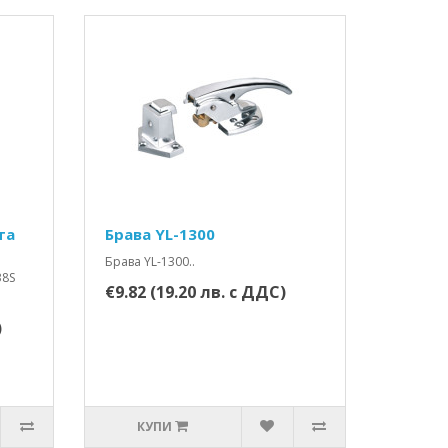
та
Брава YL-1300
Брава YL-1300..
38S
€9.82 (19.20 лв. с ДДС)
)
КУПИ