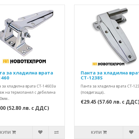
та за хладилна врата
Панта за хладилна вра
1460
CT-1238S
 за хладилна врата СТ-1460За
Панта за хладилна врата CT-12
аж на термопанел с дебелина
(повдигаща)..
60мм..
€29.45 (57.60 лв. с ДДС
00 (52.80 лв. с ДДС)
КУПИ
КУПИ