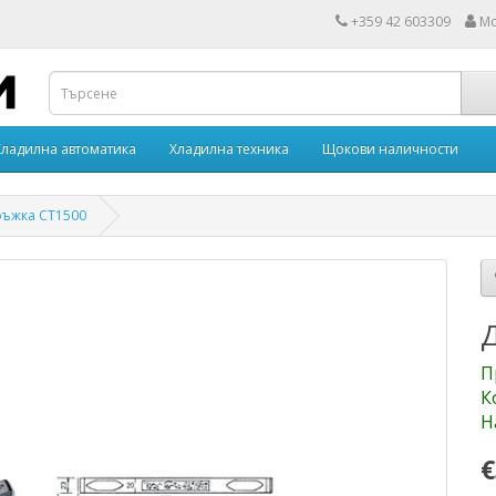
+359 42 603309
Мо
Хладилна автоматика
Хладилна техника
Щокови наличности
ъжка CT1500
П
К
Н
€