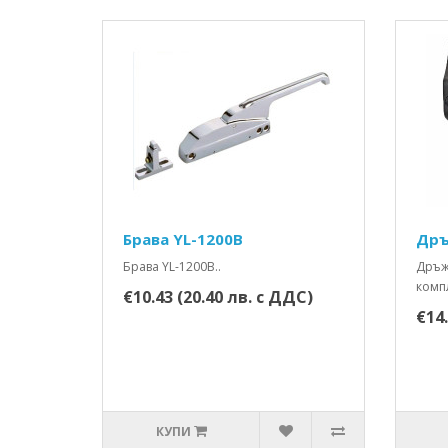
Брава YL-1200B
Дръ
Брава YL-1200B..
Дръжк
компл
€10.43 (20.40 лв. с ДДС)
€14.
КУПИ