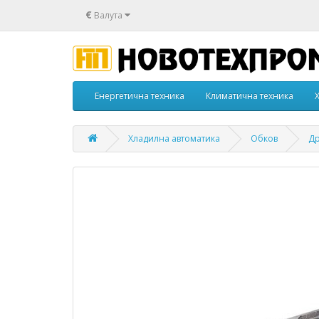
€
Валута
Енергетична техника
Климатична техника
Хладилна автоматика
Обков
Др