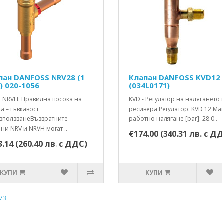
пан DANFOSS NRV28 (1
Клапан DANFOSS KVD12
') 020-1056
(034L0171)
и NRVH: Правилна посока на
KVD - Регулатор на налягането 
а – гъвкавост
ресивера Регулатор: KVD 12 Ма
зползванеВъзвратните
работно налягане [bar]: 28.0..
ни NRV и NRVH могат ..
€174.00 (340.31 лв. с Д
.14 (260.40 лв. с ДДС)
КУПИ
КУПИ
73