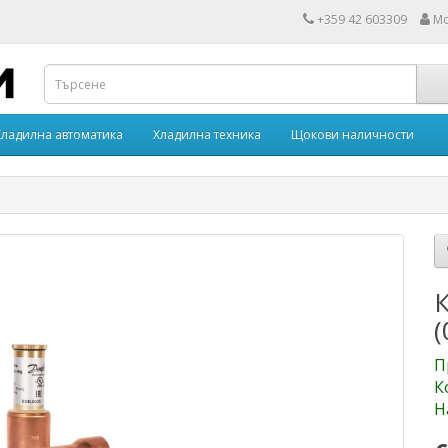
+359 42 603309
Мо
Хладилна автоматика
Хладилна техника
Щокови наличности
(
П
К
Н