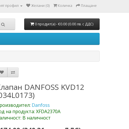
ят профил
Желани (0)
Количка
Плащане
0 продукт(а) - €0.00 (0.00 лв. с ДДС)
Клапан DANFOSS KVD12
034L0173)
роизводител:
Danfoss
од на продукта: XFDA2370A
аличност: В наличност