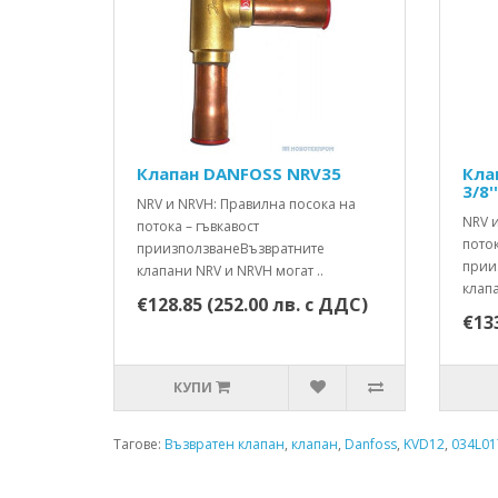
Клапан DANFOSS NRV35
Кла
3/8'
NRV и NRVH: Правилна посока на
NRV 
потока – гъвкавост
поток
приизползванеВъзвратните
прии
клапани NRV и NRVH могат ..
клапа
€128.85 (252.00 лв. с ДДС)
€133
КУПИ
Тагове:
Възвратен клапан
,
клапан
,
Danfoss
,
KVD12
,
034L01