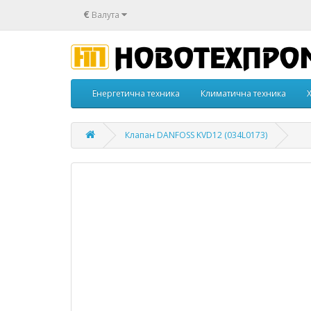
€
Валута
Енергетична техника
Климатична техника
Клапан DANFOSS KVD12 (034L0173)