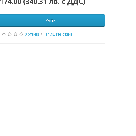
174.00 (340.31 лв. с ДДС)
Купи
0 отзива
/
Напишете отзив