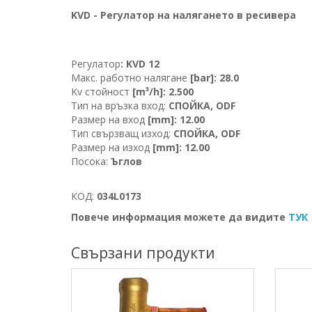
KVD -
Регулатор на налягането в ресивера
Регулатор
:
KVD 12
Макс. работно налягане
[bar]: 28.0
Kv стойност
[m³/h]: 2.500
Тип на връзка вход:
СПОЙКА, ODF
Размер на вход
[mm]: 12.00
Тип свързващ изход:
СПОЙКА, ODF
Размер на изход
[mm]: 12.00
Посока:
Ъглов
КОД:
034L0173
Повече информация можете да видите
ТУК
Свързани продукти