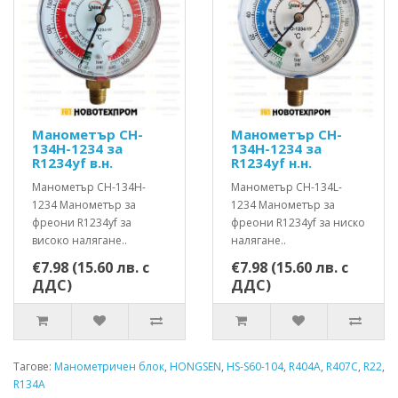
Манометър CH-
Манометър CH-
134H-1234 за
134H-1234 за
R1234yf в.н.
R1234yf н.н.
Манометър CH-134H-
Манометър CH-134L-
1234 Манометър за
1234 Манометър за
фреони R1234yf за
фреони R1234yf за ниско
високо налягане..
налягане..
€7.98 (15.60 лв. с
€7.98 (15.60 лв. с
ДДС)
ДДС)
Тагове:
Манометричен блок
,
HONGSEN
,
HS-S60-104
,
R404A
,
R407C
,
R22
,
R134A