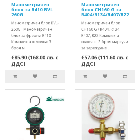
Манометричен
Манометричен
блок за R410 BVL-
блок CH160 G за
260G
R404/R134/R407/R22
Манометричен блок BVL-
Манометричен блок
260G Манометричен
CH160 G / R404, R134,
блок за фреони R410
R407, R22 Комплекта
Комплекта включва: 3
включва: 3 броя маркучи
броя м..
за зареждане ..
€85.90 (168.00 лв. с
€57.06 (111.60 лв. с
ДДС)
ДДС)