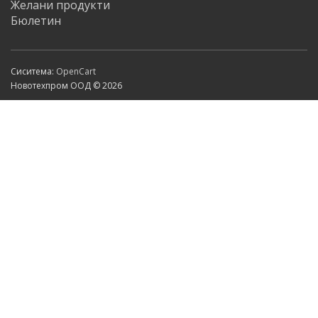
Желани продукти
Бюлетин
Сиситема:
OpenCart
Новотехпром ООД © 2026