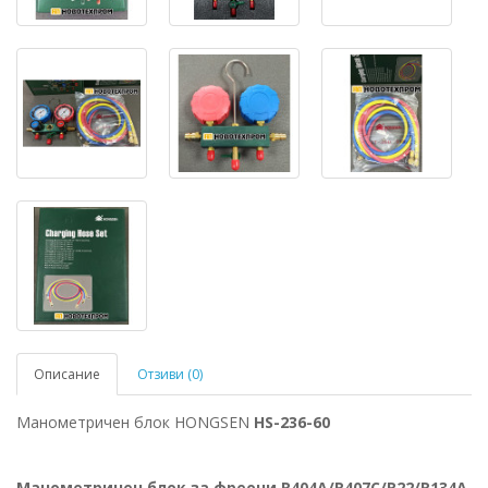
Описание
Отзиви (0)
Манометричен блок
HONGSEN
HS-236-60
Манометричен блок за фреони R404A/R407C/R22/R134A