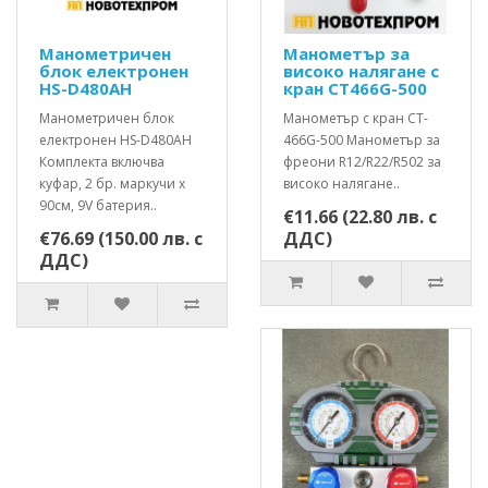
Манометричен
Манометър за
блок електронен
високо налягане с
HS-D480AH
кран CT466G-500
Манометричен блок
Манометър с кран CT-
електронен HS-D480AH
466G-500 Манометър за
Комплекта включва
фреони R12/R22/R502 за
куфар, 2 бр. маркучи х
високо налягане..
90см, 9V батерия..
€11.66 (22.80 лв. с
€76.69 (150.00 лв. с
ДДС)
ДДС)