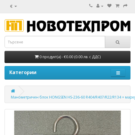
€
0 продукт(а) - €0.00 (0.00 лв. с ДДС)
Категории
Манометричен блок HONGSEN HS-236-60 R404/R407/R22/R134 + марк