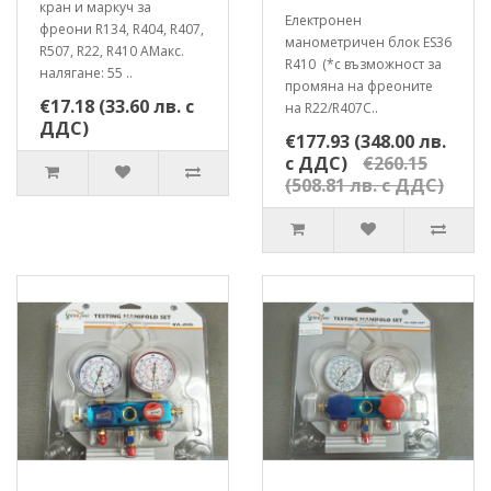
кран и маркуч за
Електронен
фреони R134, R404, R407,
манометричен блок ES36
R507, R22, R410 AМакс.
R410 (*с възможност за
налягане: 55 ..
промяна на фреоните
€17.18 (33.60 лв. с
на R22/R407C..
ДДС)
€177.93 (348.00 лв.
с ДДС)
€260.15
(508.81 лв. с ДДС)