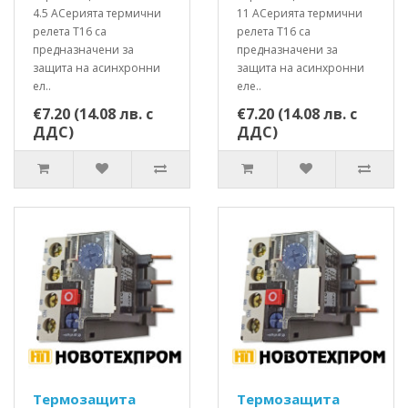
4.5 AСерията термични
11 AСерията термични
релета T16 са
релета T16 са
предназначени за
предназначени за
защита на асинхронни
защита на асинхронни
ел..
еле..
€7.20 (14.08 лв. с
€7.20 (14.08 лв. с
ДДС)
ДДС)
Термозащита
Термозащита