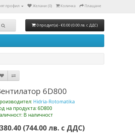
ят профил
Желани (0)
Количка
Плащане
0 продукт(а) - €0.00 (0.00 лв. с ДДС)
Вентилатор 6D800
роизводител:
Hidria-Rotomatika
од на продукта: 6D800
аличност: В наличност
380.40 (744.00 лв. с ДДС)