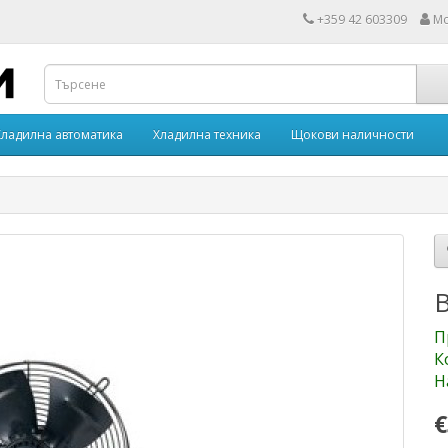
+359 42 603309
Мо
Хладилна автоматика
Хладилна техника
Щокови наличности
П
К
Н
€