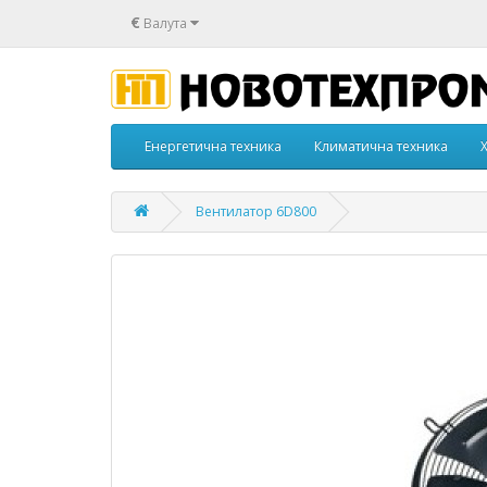
€
Валута
Енергетична техника
Климатична техника
Вентилатор 6D800